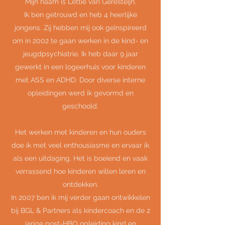
Mijn naam is Lettie van Geresteijn.
Ik ben getrouwd en heb 4 heerlijke
jongens. Zij hebben mij ook geïnspireerd
om in 2002 te gaan werken in de kind- en
jeugdpsychiatrie. Ik heb daar 9 jaar
gewerkt in een logeerhuis voor kinderen
met ASS en ADHD. Door diverse interne
opleidingen werd ik gevormd en
geschoold.
Het werken met kinderen en hun ouders
doe ik met veel enthousiasme en ervaar ik
als een uitdaging. Het is boeiend en vaak
verrassend hoe kinderen willen leren en
ontdekken.
In 2007 ben ik mij verder gaan ontwikkelen
bij BGL & Partners als kindercoach en de 2
jarige post-HBO opleiding kind en