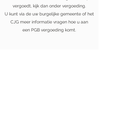
vergoedt, kijk dan onder vergoeding.
U kunt via de uw burgelijke gemeente of het
CJG meer informatie vragen hoe u aan
een PGB vergoeding komt.
Annulering
Wanneer een afspraak niet door kan gaan,
gelieve uiterlijk 24 uur van te voren af te
bellen, anders wordt de afspraak in rekening
gebracht