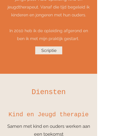
jeugdtherapeut. Vanaf die tijd begeleid ik
kinderen en jongeren met hun ouders.
In 2010 heb ik de opleiding afgerond en
ben ik met mijn praktijk gestart.
Scriptie
Diensten
Kind en Jeugd therapie
Samen met kind en ouders werken aan
een toekomst