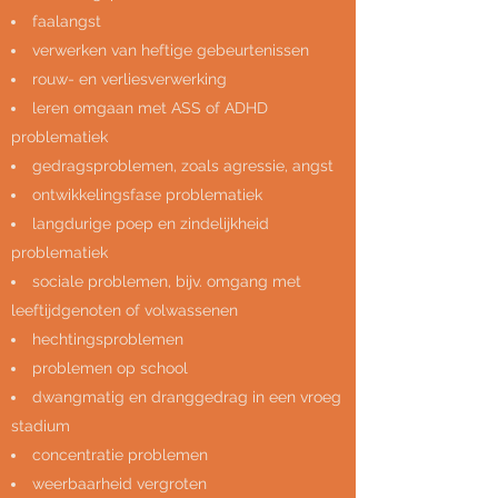
faalangst
verwerken van heftige gebeurtenissen
rouw- en verliesverwerking
leren omgaan met ASS of ADHD
problematiek
gedragsproblemen, zoals agressie, angst
ontwikkelingsfase problematiek
langdurige poep en zindelijkheid
problematiek
sociale problemen, bijv. omgang met
leeftijdgenoten of volwassenen
hechtingsproblemen
problemen op school
dwangmatig en dranggedrag in een vroeg
stadium
concentratie problemen
weerbaarheid vergroten