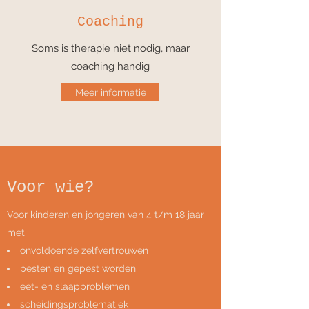
Coaching
Soms is therapie niet nodig, maar
coaching handig
Meer informatie
Voor wie?
Voor kinderen en jongeren van 4 t/m 18 jaar
met
onvoldoende zelfvertrouwen
pesten en gepest worden
eet- en slaapproblemen
scheidingsproblematiek